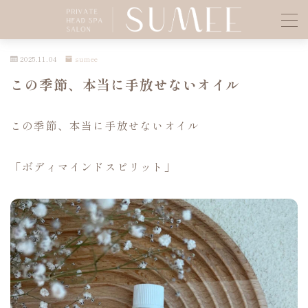
MENU
2025.11.04
sumee
この季節、本当に手放せないオイル
BLOG
この季節、本当に手放せないオイル
Instagram
「ボディマインドスピリット」
ご予約の前に
RESERVE
LOUVRE Maison
お問い合わせ