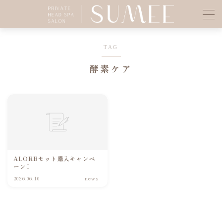
MENU
TAG
酵素ケア
BLOG
Instagram
ご予約の前に
RESERVE
ALORBセット購入キャンペ
ーン
LOUVRE Maison
2026.06.10
news
お問い合わせ